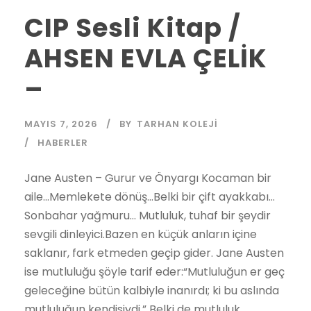
CIP Sesli Kitap /
AHSEN EVLA ÇELİK
–
MAYIS 7, 2026
BY
TARHAN KOLEJI
HABERLER
Jane Austen – Gurur ve Önyargı Kocaman bir
aile…Memlekete dönüş…Belki bir çift ayakkabı…
Sonbahar yağmuru… Mutluluk, tuhaf bir şeydir
sevgili dinleyici.Bazen en küçük anların içine
saklanır, fark etmeden geçip gider. Jane Austen
ise mutluluğu şöyle tarif eder:“Mutluluğun er geç
geleceğine bütün kalbiyle inanırdı; ki bu aslında
mutluluğun kendisiydi.” Belki de mutluluk,